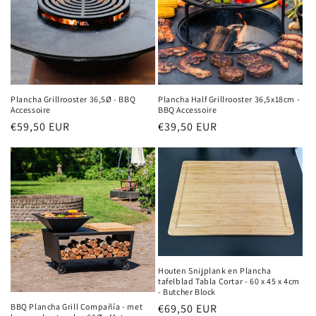
i
e
:
Plancha Grillrooster 36,5Ø - BBQ
Plancha Half Grillrooster 36,5x18cm -
Accessoire
BBQ Accessoire
Normale
€59,50 EUR
Normale
€39,50 EUR
prijs
prijs
Houten Snijplank en Plancha
tafelblad Tabla Cortar - 60 x 45 x 4cm
- Butcher Block
Normale
€69,50 EUR
BBQ Plancha Grill Compañía - met