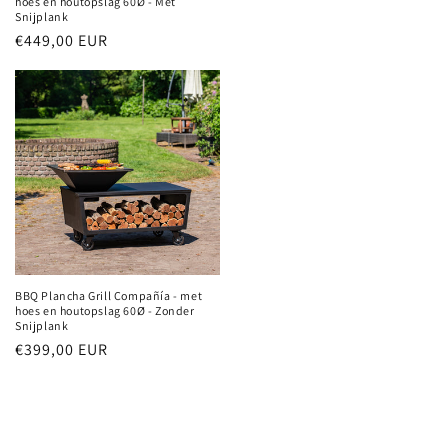
hoes en houtopslag 60Ø - Met
prijs
Snijplank
Normale
€449,00 EUR
prijs
BBQ Plancha Grill Compañía - met
hoes en houtopslag 60Ø - Zonder
Snijplank
Normale
€399,00 EUR
prijs