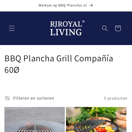
Meteen
Welkom op BBQ-Plancha!.nl
naar de
content
Winkelwagen
C
BBQ Plancha Grill Compañía
o
60Ø
l
l
Filteren en sorteren
5 producten
e
c
t