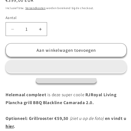
Normale
€399,00 EUR
prijs
Inclusief btw.
Verzendkosten
worden berekend bij de checkout.
Aantal
Aantal
Aantal
verlagen
verhogen
voor
voor
BBQ
BBQ
Aan winkelwagen toevoegen
Plancha
Plancha
Grill
Grill
Blackline
Blackline
8mm
8mm
Camarada
Camarada
2.0
2.0
-
-
Helemaal compleet
is deze super coole
RJRoyal Living
Met
Met
Plancha grill BBQ Blackline Camarada 2.0.
pook
pook
en
en
houtopslag
houtopslag
Optioneel: Grillrooster €59,50
(ziet u op de foto)
en vindt u
Ø70cm
Ø70cm
hier
.