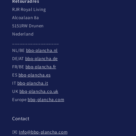
Retouradres
RJR Royal Living
Alcoalaan 8a
5151RW Drunen
Nederland
__________________
NL/BE
bbq-plancha.nl
DE/AT
bbq-plancha.de
FR/BE
bbq-plancha.fr
ES
bbq-plancha.es
IT
bbq-plancha.it
UK
bbq-plancha.co.uk
Europe
bbq-plancha.com
Contact
✉️
Info@bbq-plancha.com