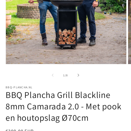
Media
M
1
2
openen
o
van
1
/
8
in
in
modaal
m
BBQ-PLANCHA.NL
BBQ Plancha Grill Blackline
8mm Camarada 2.0 - Met pook
en houtopslag Ø70cm